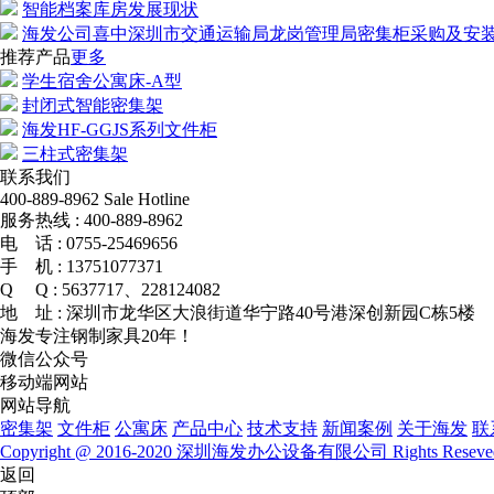
智能档案库房发展现状
海发公司喜中深圳市交通运输局龙岗管理局密集柜采购及安
推荐产品
更多
学生宿舍公寓床-A型
封闭式智能密集架
海发HF-GGJS系列文件柜
三柱式密集架
联系我们
400-889-8962
Sale Hotline
服务热线 :
400-889-8962
电 话 :
0755-25469656
手 机 :
13751077371
Q Q :
5637717、228124082
地 址 :
深圳市龙华区大浪街道华宁路40号港深创新园C栋5楼
海发专注钢制家具20年！
微信公众号
移动端网站
网站导航
密集架
文件柜
公寓床
产品中心
技术支持
新闻案例
关于海发
联
Copyright @ 2016-2020 深圳海发办公设备有限公司 Rights Resev
返回