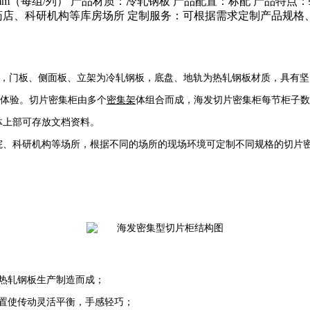
mm*D560mm（每组/列） 产品材质：冷轧钢板 产品配置：标配 
药店、科研机构等库房场所 定制服务：可根据需求定制产品规格
制造，门板、侧面板、立架为冷轧钢板，底盘、地轨为热
轧钢板材质，具有坚
体验。切片密集柜由多个
密集架
体组合而成，海发切片密集柜每节柜子数据
架体上部可存放文档资料。
院、科研机构等场所，根据不同的场所的现场环境可
定制不同规格的切片
热轧钢板生产制造而成；
置使传动灵活平衡，手感轻巧；