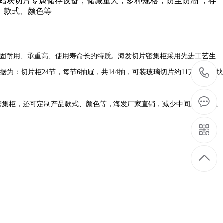
产品特点：蜡块切片专属储存设备，储藏量大，多种规格，防尘防潮 ，存
、款式、颜色等
固耐用、承重高、使用寿命长的特质。海发切片密集柜采用先进工艺生
为：切片柜24节，每节6抽屉，共144抽，可装玻璃切片约11万片；蜡块
密集柜，还可定制产品款式、颜色等，海发厂家直销，减少中间差价，提