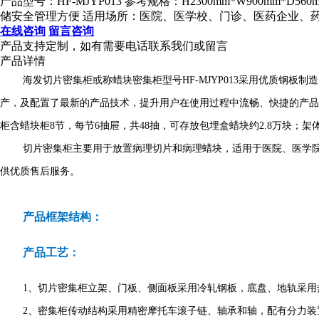
产品型号：HF-MJYP013 参考规格：H2300mm*W900
储安全管理方便 适用场所：医院、医学校、门诊、医药企业、
在线咨询
留言咨询
产品支持定制，如有需要电话联系我们或留言
产品详情
海发切片密集柜或称蜡块密集柜型号HF-MJYP013采用优质钢板
产，及配置了最新的产品技术，提升用户在使用过程中流畅、快捷的产品
柜含蜡块柜8节，每节6抽屉，共48抽，可存放包埋盒蜡块约2.8万块；
切片密集柜主要用于放置病理切片和病理蜡块，适用于医院、医学
供优质售后服务。
产品框架结构：
产品工艺：
1、切片密集柜立架、门板、侧面板采用冷轧钢板，底盘、地轨采用
2、密集柜传动结构采用精密摩托车滚子链、轴承和轴，配有分力装