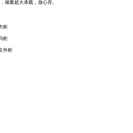
，储量超大承载，放心存。
衣柜
码柜
文件柜