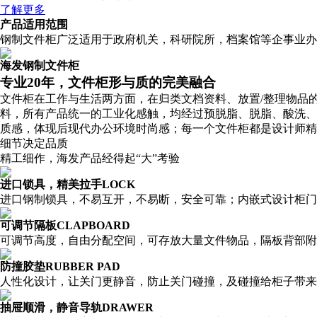
了解更多
产品适用范围
钢制文件柜广泛适用于政府机关，科研院所，档案馆等企事业办
海发钢制文件柜
专业20年，文件柜形与质的完美融合
文件柜在工作与生活两方面，在归类文档资料、放置/整理物品
料，所有产品统一的工业化感触，均经过预脱脂、脱脂、酸洗、
质感，体现后现代办公环境时尚感；每一个文件柜都是设计师精
细节决定品质
精工细作，海发产品经得起“大”考验
进口锁具，精美拉手
LOCK
进口钢制锁具，不易互开，不易断，安全可靠；内嵌式设计柜门
可调节隔板
CLAPBOARD
可调节高度，自由分配空间，可存放大量文件物品，隔板背部附
防撞胶垫
RUBBER PAD
人性化设计，让关门更静音，防止关门碰撞，及碰撞给柜子带来
抽屉顺滑，静音导轨
DRAWER