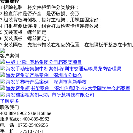
安装流程
1.拆除包装，将文件柜组件分类放好；
2.检查部件是否齐全，是否破损、变形；
3.组装背板与侧板，搭好主框架，用螺丝固定好；
4.门框与侧板连接，组合好后检查卡槽连接效果；
5.安装顶板，螺丝固定
6.安装底板，螺丝固定；
7.安装隔板，先把卡扣装在相应的位置，在把隔板平整放在卡
客户案例
中标！深圳赛格集团公司档案架项目
海发手动密集架中标案例-深圳市交通运输局龙岗管理局
海发密集架产品案例：深圳市公物仓
海发阶梯椅产品案例：深圳市育新学校
海发密集柜|书架案例：深圳信息职业技术学院学生会档案室
海发档案柜案例--深圳市研慧科技有限公司
了解更多
联系我们
400-889-8962
Sale Hotline
服务热线 :
400-889-8962
电 话 :
0755-25469656
手 机 :
13751077371