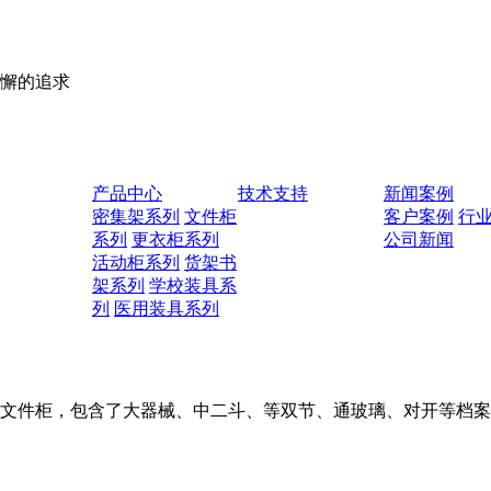
懈的追求
产品中心
技术支持
新闻案例
密集架系列
文件柜
客户案例
行
系列
更衣柜系列
公司新闻
活动柜系列
货架书
架系列
学校装具系
列
医用装具系列
柜，包含了大器械、中二斗、等双节、通玻璃、对开等档案文件柜，