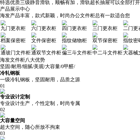
特选优质三级静音滑轨，顺畅有加，滑轨超长抽屉可以全部打开
产品展示中心
海发产品丰富，款式新颖，时尚办公文件柜总有一款适合您
九门更衣柜
六门更衣柜
四门更衣柜
三门更衣柜
二门更
档案保密柜
文件保密柜
指纹储物柜
双节保密柜
指纹密
通玻门文件柜
通双节文件柜
偏三斗文件柜
中二斗文件柜
大器械
海发文件柜八大优势
坚固/耐用/细腻/美观/大容量/0甲醛/
冷轧钢板
一级冷轧钢板，坚固耐用，品质之源
01
专业设计定制
专业设计生产，个性定制，时尚专属
02
大容量空间
超大空间，随心所放不拘束
03